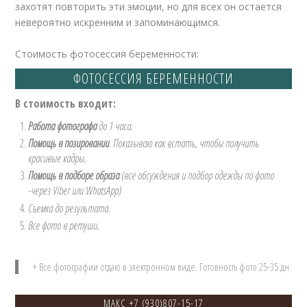
захотят повторить эти эмоции, но для всех он остается
невероятно искренним и запоминающимся.
Стоимость
фотосессия беременности
:
ФОТОСЕССИЯ БЕРЕМЕННОСТИ
В стоимость входит:
Работа фотографа
до 1 часа.
Помощь в позировании
. Показываю как встать, чтобы получить
красивые кадры.
Помощь в подборе образа
(все обсуждения и подбор одежды по фото
-через Viber или WhatsApp)
Съемка до результата.
Все фото в ретуши.
+ Все фотографии отдаю в электронном виде. Готовность фото 25-35 дн.
МАКС
+7 (930)807-15-17