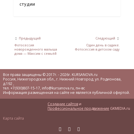
студии
Предыдущий
Следующий
Фотосессия
Один день в садике.
новорожденного малыша
Фотосессия в детском саду
дома — Максим с семьёй
Все права защищены © 2017г. - 2026г.
KURSANOVA.ru
Россия
,
Нижегородская обл.
, г.
Нижний Новгород
,
ул. Родионова,
д.192
,
тел.
+7(930)807-15-17
,
info@kursanova.ru
,
пн-вс
Информация размещенная на сайте не является публичной офертой.
Создание сайтов
и
Профессиональное продвижение
GKMEDIA.ru
Карта сайта