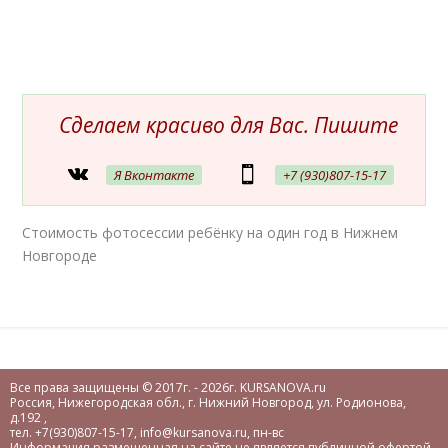
Сделаем красиво для Вас. Пишите
Я Вконтакте
+7 (930)807-15-17
Стоимость фотосессии ребёнку на один год в Нижнем
Новгороде
Все права защищены © 2017г. - 2026г.
KURSANOVA.ru
Россия
,
Нижегородская обл.
, г.
Нижний Новгород
,
ул. Родионова,
д.192
,
тел.
+7(930)807-15-17
,
info@kursanova.ru
,
пн-вс
Информация размещенная на сайте не является публичной офертой.